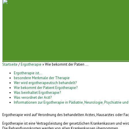
Startseite
/
Ergotherapie
» Wie bekommt der Patien ...
Ergotherapie ist...
besondere Merkmale der Therapie
Wer wird ergotherapeutisch behandelt?
Wie bekommt der Patient Ergotherapie?
Was beinhaltet Ergotherapie?
Was verordnet der Arzt?
Informationen zur Ergotherapie in Pädiatrie, Neurologie, Psychiatrie und 
Ergotherapie wird auf Verordnung des behandelten Arztes, Hausarztes oder Fac
Ergotherapie ist eine Vertragsleistung der gesetzlichen Krankenkassen und wir
Die Behandlungskosten werden von allen Krankenkassen übernommen.